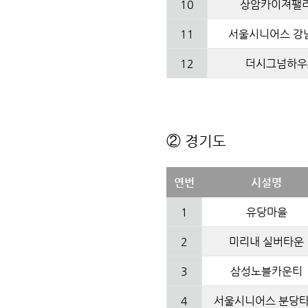
10
상암카이져팰
11
서울시니어스 강
12
더시그넘하우
② 경기도
연번
시설명
1
유당마을
2
미리내 실버타운
3
삼성노블카운티
4
서울시니어스 분당