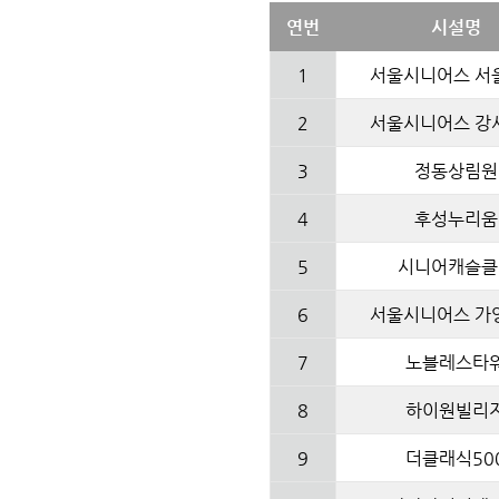
연번
시설명
1
서울시니어스 서
2
서울시니어스 강
3
정동상림원
4
후성누리움
5
시니어캐슬클
6
서울시니어스 가
7
노블레스타
8
하이원빌리
9
더클래식50