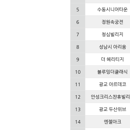
5
수동시니어타운
6
정원속궁전
7
청심빌리지
8
성남시 아리움
9
더 헤리티지
10
블루밍더클래식
11
광교 아르데코
12
안성크리스챤휴빌리
13
광교 두산위브
14
엔젤아크